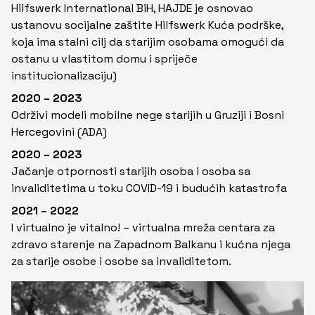
Hilfswerk International BiH, HAJDE je osnovao
ustanovu socijalne zaštite Hilfswerk Kuća podrške,
koja ima stalni cilj da starijim osobama omogući da
ostanu u vlastitom domu i spriječe
institucionalizaciju)
2020 – 2023
Održivi modeli mobilne nege starijih u Gruziji i Bosni
Hercegovini (ADA)
2020 – 2023
Jačanje otpornosti starijih osoba i osoba sa
invaliditetima u toku COVID-19 i budućih katastrofa
2021 – 2022
I virtualno je vitalno! – virtualna mreža centara za
zdravo starenje na Zapadnom Balkanu i kućna njega
za starije osobe i osobe sa invaliditetom.