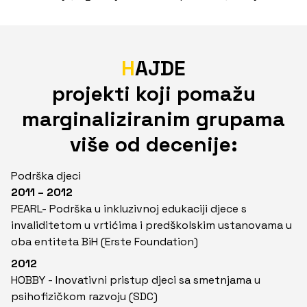
H
AJDE
projekti koji pomažu
marginaliziranim grupama
više od decenije:
Podrška djeci
2011 – 2012
PEARL- Podrška u inkluzivnoj edukaciji djece s
invaliditetom u vrtićima i predškolskim ustanovama u
oba entiteta BiH (Erste Foundation)
2012
HOBBY - Inovativni pristup djeci sa smetnjama u
psihofizičkom razvoju (SDC)