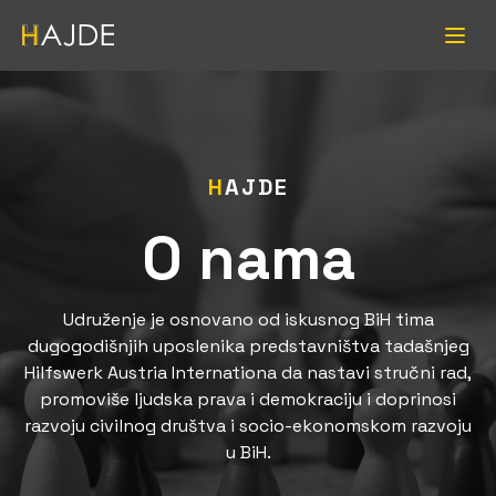
H
AJDE
O nama
Udruženje je osnovano od iskusnog BiH tima
dugogodišnjih uposlenika predstavništva tadašnjeg
Hilfswerk Austria Internationa da nastavi stručni rad,
promoviše ljudska prava i demokraciju i doprinosi
razvoju civilnog društva i socio-ekonomskom razvoju
u BiH.