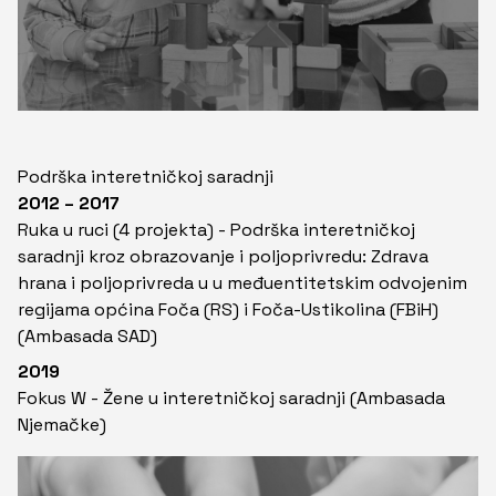
Podrška interetničkoj saradnji
2012 – 2017
Ruka u ruci (4 projekta) - Podrška interetničkoj
saradnji kroz obrazovanje i poljoprivredu: Zdrava
hrana i poljoprivreda u u međuentitetskim odvojenim
regijama općina Foča (RS) i Foča-Ustikolina (FBiH)
(Ambasada SAD)
2019
Fokus W - Žene u interetničkoj saradnji (Ambasada
Njemačke)