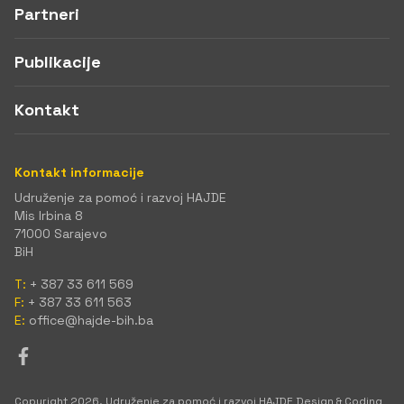
Partneri
Publikacije
Kontakt
Kontakt informacije
Udruženje za pomoć i razvoj HAJDE
Mis Irbina 8
71000 Sarajevo
BiH
T:
+ 387 33 611 569
F:
+ 387 33 611 563
E:
office@hajde-bih.ba
Copyright 2026. Udruženje za pomoć i razvoj HAJDE
Design & Coding