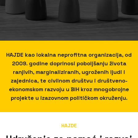
HAJDE kao lokalna neprofitna organizacija, od
2009. godine doprinosi poboljšanju života
ranjivih, marginaliziranih, ugroženih ljudi i
zajednica, te civilnom društvu i društveno-
ekonomskom razvoju u BiH kroz mnogobrojne
projekte u izazovnom političkom okruženju.
HAJDE