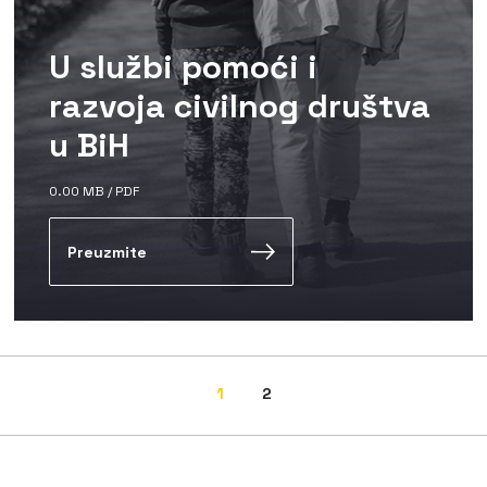
U službi pomoći i
razvoja civilnog društva
u BiH
0.00 MB / PDF
Preuzmite
1
2