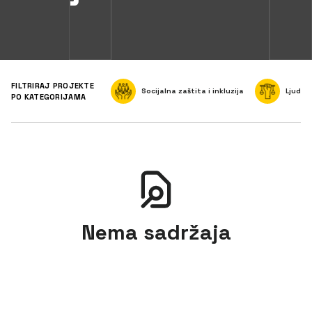
FILTRIRAJ PROJEKTE
Socijalna zaštita i inkluzija
Ljudsk
PO KATEGORIJAMA
Nema sadržaja