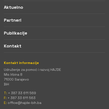
Aktuelno
Partneri
Publikacije
Kontakt
Kontakt informacije
Udruženje za pomoć i razvoj HAJDE
Mis Irbina 8
71000 Sarajevo
BiH
T:
+ 387 33 611 569
F:
+ 387 33 611 563
E:
office@hajde-bih.ba