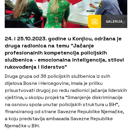
GALERIJA
24. i 25.10.2023. godine u Konjicu, održana je
druga radionica na temu "Jačanje
profesionalnih kompetencija policijskih
službenica - emocionalna inteligencija, stilovi
rukovođenja i liderstvo"
Druga grupa od 38 policijskih službenica iz svih
dijelova Bosne i Hercegovine, imala je priliku
prisustvovati drugoj po redu radionici jačanja liderskih
vještina, u skolpu projekta "Smanjenje diskriminacije
na osnovu spola unutar policijskih struktura u BiH",
finansiranog od strane Savezne Republike Njemačke,
a koju predstavlja ambasada Savezne Republike
Njemačke u BiH.