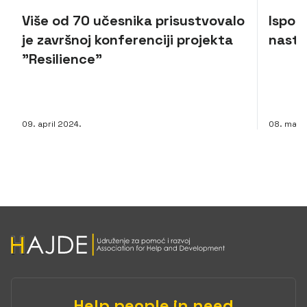
Više od 70 učesnika prisustvovalo
Isporu
je završnoj konferenciji projekta
nasta
"Resilience"
09. april 2024.
08. mart
Help people in need