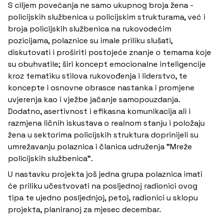
S ciljem povećanja ne samo ukupnog broja žena -
policijskih službenica u policijskim strukturama, već i
broja policijskih službenica na rukovodećim
pozicijama, polaznice su imale priliku slušati,
diskutovati i proširiti postojeće znanje o temama koje
su obuhvatile; širi koncept emocionalne inteligencije
kroz tematiku stilova rukovođenja i liderstvo, te
koncepte i osnovne obrasce nastanka i promjene
uvjerenja kao i vježbe jačanje samopouzdanja.
Dodatno, asertivnost i efikasna komunikacija ali i
razmjena ličnih iskustava o realnom stanju i položaju
žena u sektorima policijskih struktura doprinijeli su
umrežavanju polaznica i članica udruženja "Mreže
policijskih službenica".
U nastavku projekta još jedna grupa polaznica imati
će priliku učestvovati na posljednoj radionici ovog
tipa te ujedno posljednjoj, petoj, radionici u sklopu
projekta, planiranoj za mjesec decembar.