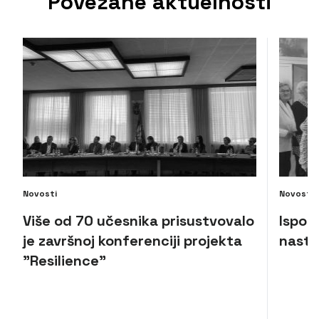
Povezane aktuelnosti
Novosti
Novosti
Više od 70 učesnika prisustvovalo
Isporu
je završnoj konferenciji projekta
nasta
"Resilience"