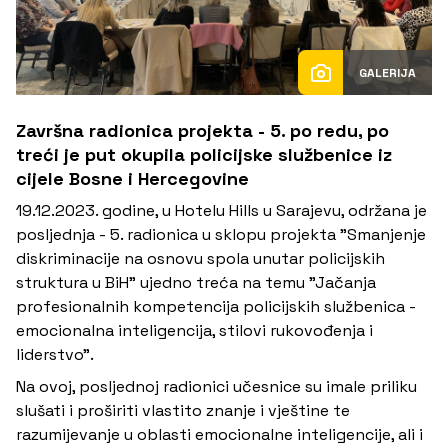
GALERIJA
Završna radionica projekta - 5. po redu, po
treći je put okupila policijske službenice iz
cijele Bosne i Hercegovine
19.12.2023. godine, u Hotelu Hills u Sarajevu, održana je
posljednja - 5. radionica u sklopu projekta "Smanjenje
diskriminacije na osnovu spola unutar policijskih
struktura u BiH" ujedno treća na temu "Jačanja
profesionalnih kompetencija policijskih službenica -
emocionalna inteligencija, stilovi rukovođenja i
liderstvo".
Na ovoj, posljednoj radionici učesnice su imale priliku
slušati i proširiti vlastito znanje i vještine te
razumijevanje u oblasti emocionalne inteligencije, ali i